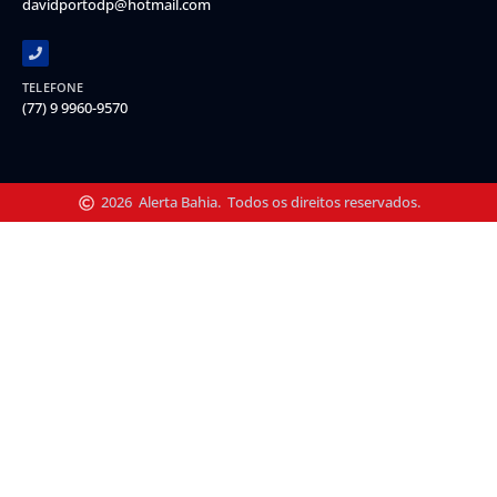
davidportodp@hotmail.com
TELEFONE
(77) 9 9960-9570
2026
Alerta Bahia.
Todos os direitos reservados.