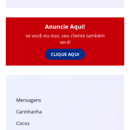
Anuncie Aqui!
se você viu isso, seu cliente também
verá!
CLIQUE AQUI
Mensagens
Carinhanha
Cocos