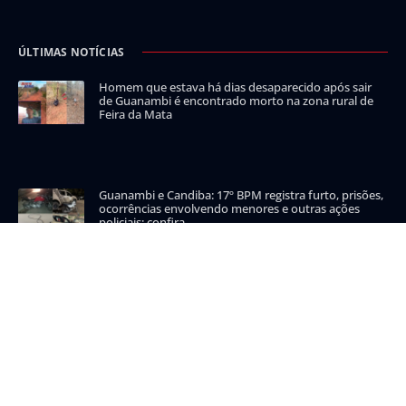
ÚLTIMAS NOTÍCIAS
Homem que estava há dias desaparecido após sair
de Guanambi é encontrado morto na zona rural de
Feira da Mata
Guanambi e Candiba: 17º BPM registra furto, prisões,
ocorrências envolvendo menores e outras ações
policiais; confira
RONDESP-MO apreende quatro motocicletas com
restrição de furto/roubo ou outras irregularidades
em Guanambi e Candiba