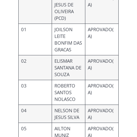
JESUS DE
A)
OLIVEIRA
(PCD)
01
JOILSON
APROVADO(
LEITE
A)
BONFIM DAS
GRACAS
02
ELISMAR
APROVADO(
SANTANA DE
A)
SOUZA
03
ROBERTO
APROVADO(
SANTOS
A)
NOLASCO
04
NELSON DE
APROVADO(
JESUS SILVA
A)
05
AILTON
APROVADO(
MUNIZ
A)