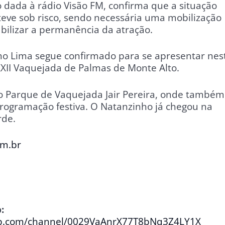
o dada à rádio Visão FM, confirma que a situação
teve sob risco, sendo necessária uma mobilização
bilizar a permanência da atração.
o Lima segue confirmado para se apresentar nes
 XXII Vaquejada de Palmas de Monte Alto.
no Parque de Vaquejada Jair Pereira, onde também
programação festiva. O Natanzinho já chegou na
rde.
om.br
:
pp.com/channel/0029VaAnrX77T8bNq3Z4LY1X