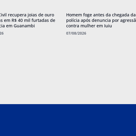
Civil recupera joias de ouro
Homem foge antes da chegada da
as em R$ 40 mil furtadas de
polícia após denuncia por agress
cia em Guanambi
contra mulher em Iuiu
26
07/08/2026