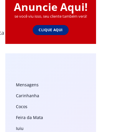
Anuncie Aqui!
se você viu isso, seu cliente também verá!
CLIQUE AQUI
ta
Mensagens
Carinhanha
Cocos
Feira da Mata
Iuiu