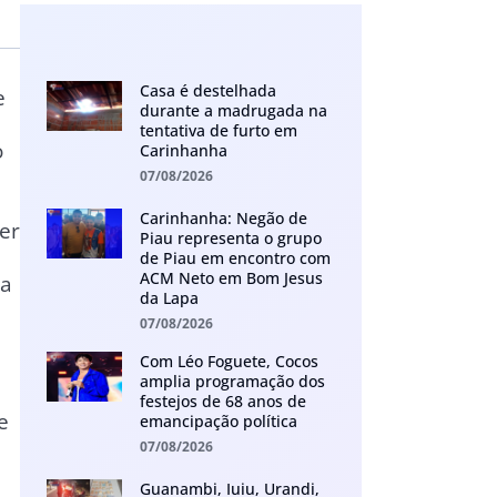
Casa é destelhada
e
durante a madrugada na
tentativa de furto em
o
Carinhanha
07/08/2026
Carinhanha: Negão de
er
Piau representa o grupo
de Piau em encontro com
ACM Neto em Bom Jesus
da
da Lapa
07/08/2026
Com Léo Foguete, Cocos
amplia programação dos
festejos de 68 anos de
e
emancipação política
07/08/2026
Guanambi, Iuiu, Urandi,