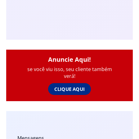
Anuncie Aqui!
se você viu isso, seu cliente também
verá!
CLIQUE AQUI
Mensagens