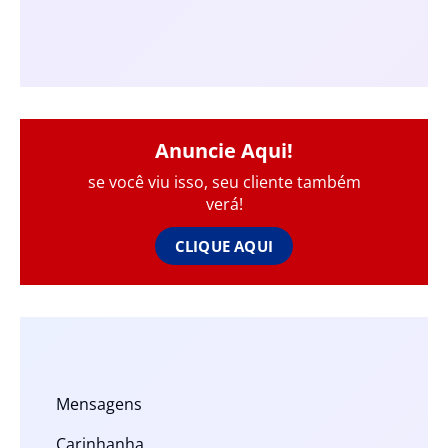
Anuncie Aqui!
se você viu isso, seu cliente também
verá!
CLIQUE AQUI
Mensagens
Carinhanha