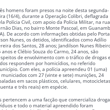
rês homens foram presos na noite desta segunda-
ira (16/4), durante a Operação Colibri, deflagrada
la Polícia Civil, com apoio da Polícia Militar, na rua
ernão Dias, no bairro Monte Pascoal, em Guanamb
A). De acordo com informações obtidas pelo Porta
lson Nunes, os detidos, identificados como Adílio
reira dos Santos, 28 anos; Jandilson Nunes Ribeir
 anos e Clébio Souza do Carmo, 24 anos, são
speitos de envolvimento com o tráfico de drogas 
dos respondem por homicídios, no referido
nicípio. Com eles, a polícia apreendeu 01 (uma)
 municiados com 27 (vinte e sete) munições, 24
aladas em sacos plásticos, celulares, motocicletas
uenta e três reais) em espécie.
os pertencem a uma facção que comercializa droga
víduos e todo o material apreendido foram