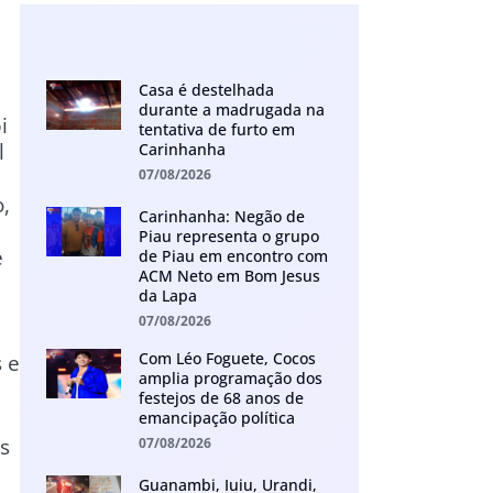
Casa é destelhada
durante a madrugada na
i
tentativa de furto em
l
Carinhanha
07/08/2026
o,
Carinhanha: Negão de
Piau representa o grupo
e
de Piau em encontro com
ACM Neto em Bom Jesus
da Lapa
07/08/2026
Com Léo Foguete, Cocos
 e
amplia programação dos
festejos de 68 anos de
emancipação política
s
07/08/2026
Guanambi, Iuiu, Urandi,