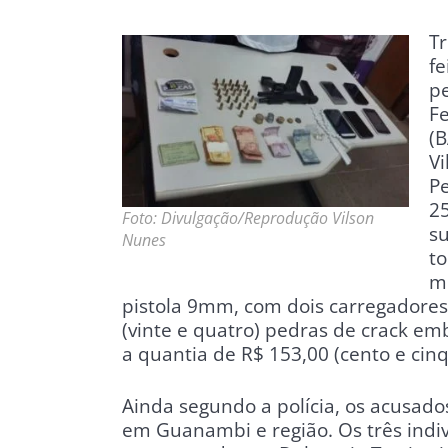
T
fe
pe
F
(B
Vi
Pe
25
Foto: Divulgação/Reprodução Vilson
su
Nunes
to
mu
pistola 9mm, com dois carregadores
(vinte e quatro) pedras de crack emb
a quantia de R$ 153,00 (cento e cinq
Ainda segundo a polícia, os acusad
em Guanambi e região. Os três indi