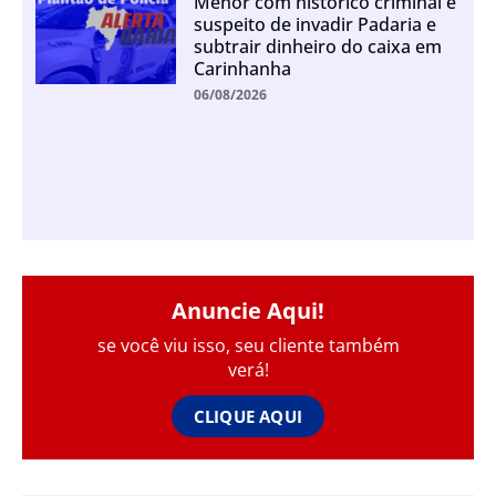
Menor com histórico criminal é
suspeito de invadir Padaria e
subtrair dinheiro do caixa em
Carinhanha
06/08/2026
Anuncie Aqui!
se você viu isso, seu cliente também
verá!
CLIQUE AQUI