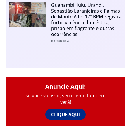
Guanambi, Iuiu, Urandi,
Sebastião Laranjeiras e Palmas
de Monte Alto: 17º BPM registra
furto, violência doméstica,
prisão em flagrante e outras
ocorrências
07/08/2026
Anuncie Aqui!
se você viu isso, seu cliente também
verá!
CLIQUE AQUI