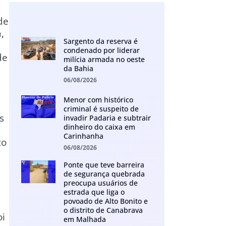
de
,
Sargento da reserva é
condenado por liderar
de
milícia armada no oeste
da Bahia
06/08/2026
Menor com histórico
criminal é suspeito de
s
invadir Padaria e subtrair
dinheiro do caixa em
Carinhanha
to
06/08/2026
Ponte que teve barreira
de segurança quebrada
preocupa usuários de
estrada que liga o
povoado de Alto Bonito e
o distrito de Canabrava
oi
em Malhada