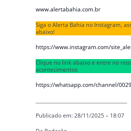
www.alertabahia.com.br
Siga o Alerta Bahia no Instagram, as
abaixo!
https://www.instagram.com/site_ale
Clique no link abaixo e entre no n
acontecimentos
https://whatsapp.com/channel/00
_______________________________________
Publicado em: 28/11/2025 – 18:07
Da Redação