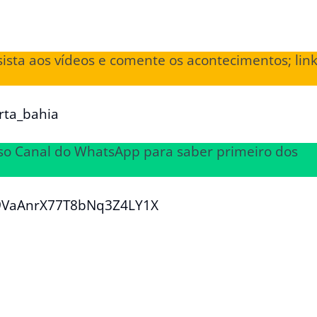
sista aos vídeos e comente os acontecimentos; lin
rta_bahia
osso Canal do WhatsApp para saber primeiro dos
29VaAnrX77T8bNq3Z4LY1X