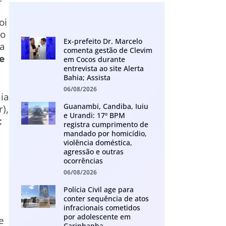
oi
ho
Ex-prefeito Dr. Marcelo
a
comenta gestão de Clevim
e
em Cocos durante
entrevista ao site Alerta
Bahia; Assista
06/08/2026
ia
Guanambi, Candiba, Iuiu
),
e Urandi: 17º BPM
t
registra cumprimento de
mandado por homicídio,
violência doméstica,
agressão e outras
ocorrências
06/08/2026
Polícia Civil age para
conter sequência de atos
infracionais cometidos
por adolescente em
e
Carinhanha