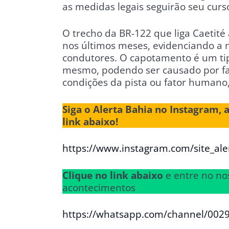
as medidas legais seguirão seu curs
O trecho da BR-122 que liga Caetité 
nos últimos meses, evidenciando a 
condutores. O capotamento é um tipo
mesmo, podendo ser causado por fa
condições da pista ou fator humano,
Siga o Alerta Bahia no Instagram, 
link abaixo!
https://www.instagram.com/site_ale
Clique no link abaixo
e entre no no
acontecimentos
https://whatsapp.com/channel/00