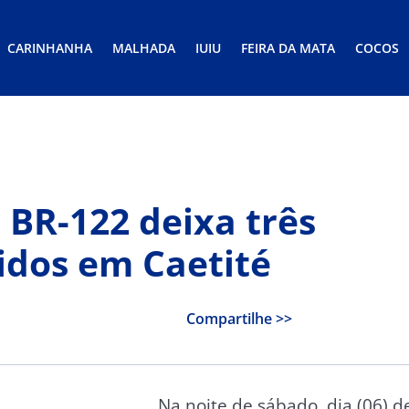
CARINHANHA
MALHADA
IUIU
FEIRA DA MATA
COCOS
BR-122 deixa três
idos em Caetité
Compartilhe >>
Na noite de sábado, dia (06) d