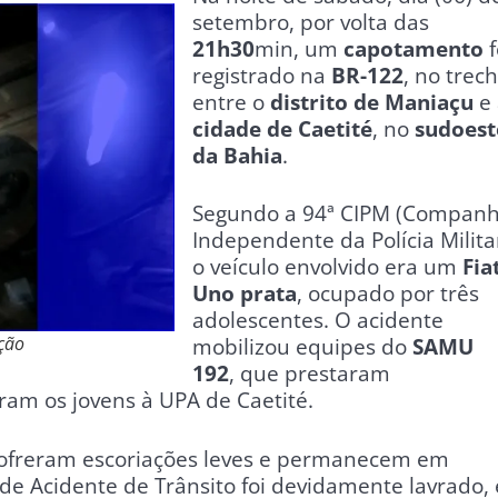
setembro, por volta das
21h30
min, um
capotamento
f
registrado na
BR-122
, no trec
entre o
distrito de Maniaçu
e 
cidade de Caetité
, no
sudoest
da Bahia
.
Segundo a 94ª CIPM (Companh
Independente da Polícia Militar
o veículo envolvido era um
Fia
Uno prata
, ocupado por três
adolescentes. O acidente
ção
mobilizou equipes do
SAMU
192
, que prestaram
am os jovens à UPA de Caetité.
sofreram escoriações leves e permanecem em
 de Acidente de Trânsito foi devidamente lavrado, 