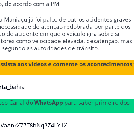
o, de acordo com a PM.
a Maniaçu já foi palco de outros acidentes graves
necessidade de atenção redobrada por parte dos
 de acidente em que o veículo gira sobre si
tores como velocidade elevada, desatenção, más
 segundo as autoridades de trânsito.
assista aos vídeos e comente os acontecimentos;
rta_bahia
sso Canal do
WhatsApp
para saber primeiro dos
29VaAnrX77T8bNq3Z4LY1X