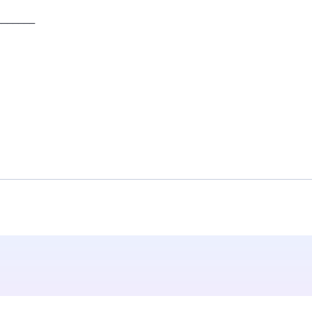
_______