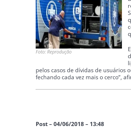
r
S
q
c
q
E
Foto: Reprodução
d
l
pelos casos de dívidas de usuários 
fechando cada vez mais o cerco”, af
Post – 04/06/2018 – 13:48