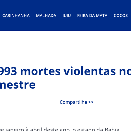
CARINHANHA
MALHADA
IUIU
FEIRA DA MATA
COCOS
.993 mortes violentas n
mestre
Compartilhe >>
e janeiro à abril deste ano, o estado da Bahia