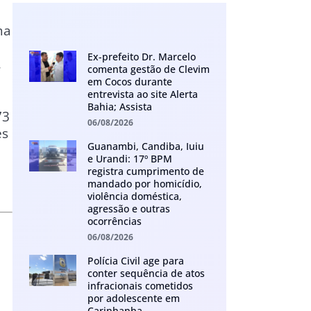
ma
Ex-prefeito Dr. Marcelo
,
comenta gestão de Clevim
em Cocos durante
entrevista ao site Alerta
Bahia; Assista
73
06/08/2026
es
Guanambi, Candiba, Iuiu
e Urandi: 17º BPM
registra cumprimento de
mandado por homicídio,
violência doméstica,
agressão e outras
ocorrências
06/08/2026
Polícia Civil age para
conter sequência de atos
infracionais cometidos
por adolescente em
Carinhanha