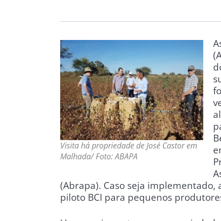
A
(
d
s
f
v
a
p
B
Visita há propriedade de José Castor em
e
Malhada/ Foto: ABAPA
P
A
(Abrapa). Caso seja implementado, a
piloto BCI para pequenos produtores