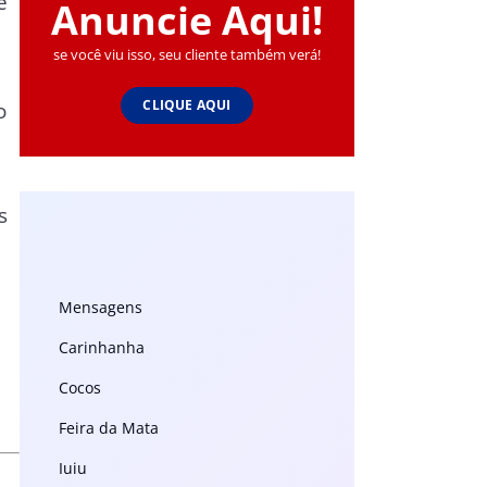
e
Anuncie Aqui!
se você viu isso, seu cliente também verá!
CLIQUE AQUI
o
s
Mensagens
Carinhanha
Cocos
Feira da Mata
Iuiu