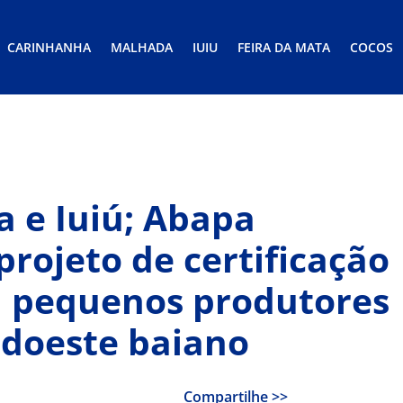
CARINHANHA
MALHADA
IUIU
FEIRA DA MATA
COCOS
a e Iuiú; Abapa
projeto de certificação
a pequenos produtores
udoeste baiano
Compartilhe >>