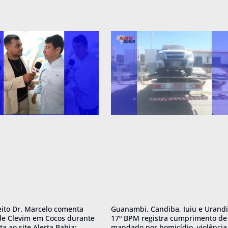
eito Dr. Marcelo comenta
Guanambi, Candiba, Iuiu e Urandi
de Clevim em Cocos durante
17º BPM registra cumprimento de
ta ao site Alerta Bahia;
mandado por homicídio, violência