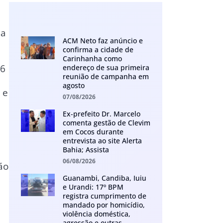
ia
ACM Neto faz anúncio e
confirma a cidade de
Carinhanha como
26
endereço de sua primeira
reunião de campanha em
agosto
 e
07/08/2026
e
Ex-prefeito Dr. Marcelo
comenta gestão de Clevim
em Cocos durante
entrevista ao site Alerta
Bahia; Assista
06/08/2026
ão
Guanambi, Candiba, Iuiu
e Urandi: 17º BPM
registra cumprimento de
mandado por homicídio,
violência doméstica,
agressão e outras