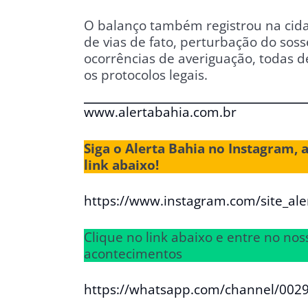
O balanço também registrou na cida
de vias de fato, perturbação do sos
ocorrências de averiguação, todas
os protocolos legais.
www.alertabahia.com.br
Siga o Alerta Bahia no Instagram, 
link abaixo!
https://www.instagram.com/site_ale
Clique no link abaixo e entre no n
acontecimentos
https://whatsapp.com/channel/00