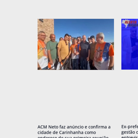
Ex-pref
ACM Neto faz anúncio e confirma a
gestão 
cidade de Carinhanha como
entrevis
endereço de sua primeira reunião