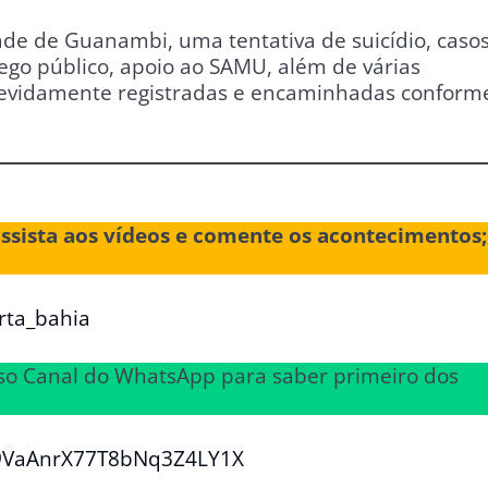
de de Guanambi, uma tentativa de suicídio, caso
sego público, apoio ao SAMU, além de várias
 devidamente registradas e encaminhadas conform
assista aos vídeos e comente os acontecimentos;
rta_bahia
osso Canal do WhatsApp para saber primeiro dos
29VaAnrX77T8bNq3Z4LY1X