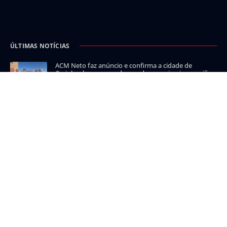
ÚLTIMAS NOTÍCIAS
ACM Neto faz anúncio e confirma a cidade de
Carinhanha como endereço de sua primeira reunião
de campanha em agosto
Ex-prefeito Dr. Marcelo comenta gestão de Clevim
em Cocos durante entrevista ao site Alerta Bahia;
Assista
Guanambi, Candiba, Iuiu e Urandi: 17º BPM registra
cumprimento de mandado por homicídio, violência
doméstica, agressão e outras ocorrências