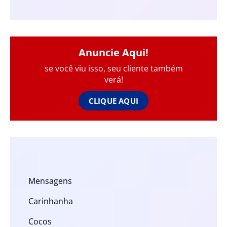
Anuncie Aqui!
se você viu isso, seu cliente também
verá!
CLIQUE AQUI
Mensagens
Carinhanha
Cocos