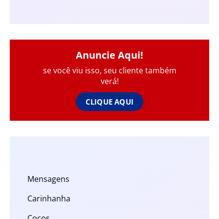
Anuncie Aqui!
se você viu isso, seu cliente também
verá!
CLIQUE AQUI
Mensagens
Carinhanha
Cocos