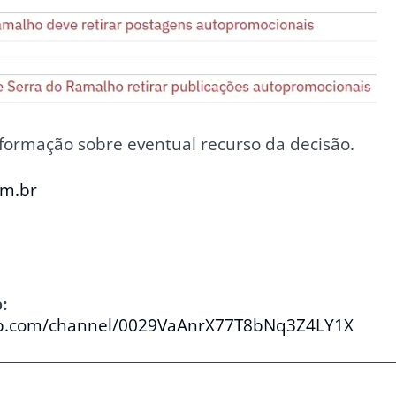
nformação sobre eventual recurso da decisão.
om.br
:
pp.com/channel/0029VaAnrX77T8bNq3Z4LY1X