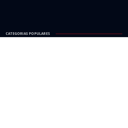
CATEGORIAS POPULARES
Carinhanha
Malhada
Iuiu
Oeste
Sudoeste
INFORMAÇÃO E SEGURANÇA
Política de Privacidade
Isenção de responsabilidade e créditos