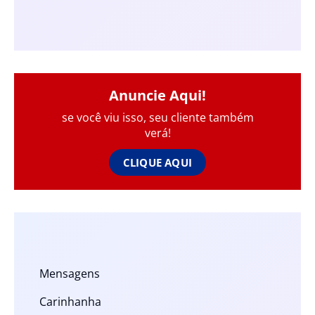
Anuncie Aqui!
se você viu isso, seu cliente também
verá!
CLIQUE AQUI
Mensagens
Carinhanha