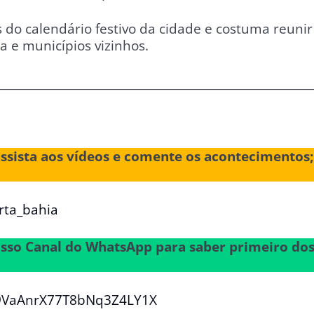
do calendário festivo da cidade e costuma reunir
 e municípios vizinhos.
________________________________________________________
assista aos vídeos e comente os acontecimentos;
rta_bahia
nosso Canal do WhatsApp para saber primeiro do
29VaAnrX77T8bNq3Z4LY1X