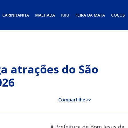
CARINHANHA
MALHADA
IUIU
FEIRA DA MATA
COCOS
ga atrações do São
026
Compartilhe >>
A Prefeitura de Bom Jesus da