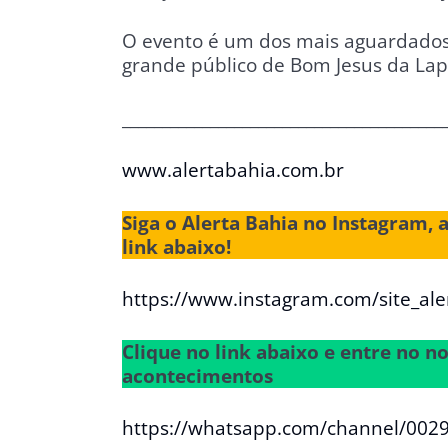
O evento é um dos mais aguardados 
grande público de Bom Jesus da Lapa
________________________________________
www.alertabahia.com.br
Siga o Alerta Bahia no Instagram, 
link abaixo!
https://www.instagram.com/site_ale
Clique no link abaixo e entre no 
acontecimentos
https://whatsapp.com/channel/00