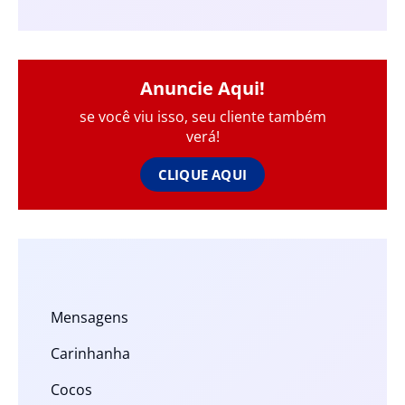
Anuncie Aqui!
se você viu isso, seu cliente também
verá!
CLIQUE AQUI
Mensagens
Carinhanha
Cocos