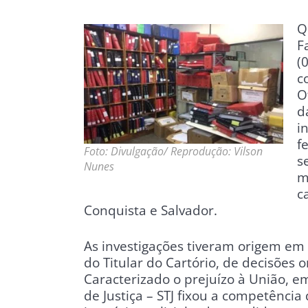
Q
F
(
c
O
d
i
f
Foto: Divulgação/ Reprodução: Vilson
s
Nunes
m
c
Conquista e Salvador.
As investigações tiveram origem e
do Titular do Cartório, de decisões o
Caracterizado o prejuízo à União, 
de Justiça – STJ fixou a competênci