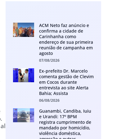
ACM Neto faz anúncio e
confirma a cidade de
Carinhanha como
endereço de sua primeira
reunião de campanha em
agosto
07/08/2026
Ex-prefeito Dr. Marcelo
comenta gestão de Clevim
s
em Cocos durante
entrevista ao site Alerta
Bahia; Assista
06/08/2026
e
Guanambi, Candiba, Iuiu
e Urandi: 17º BPM
.
registra cumprimento de
al
mandado por homicídio,
violência doméstica,
agressão e outras