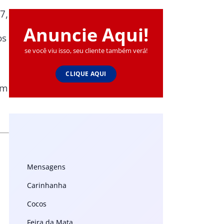
7,
Anuncie Aqui!
os
se você viu isso, seu cliente também verá!
CLIQUE AQUI
em
Mensagens
Carinhanha
Cocos
Feira da Mata