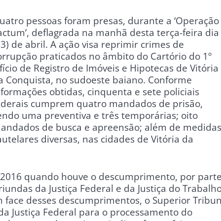
uatro pessoas foram presas, durante a ‘Operação
actum’, deflagrada na manhã desta terça-feira dia
03) de abril. A ação visa reprimir crimes de
orrupção praticados no âmbito do Cartório do 1º
fício de Registro de Imóveis e Hipotecas de Vitória
a Conquista, no sudoeste baiano. Conforme
nformações obtidas, cinquenta e sete policiais
ederais cumprem quatro mandados de prisão,
endo uma preventiva e três temporárias; oito
andados de busca e apreensão; além de medida
autelares diversas, nas cidades de Vitória da
m 2016 quando houve o descumprimento, por part
riundas da Justiça Federal e da Justiça do Trabalho
em face desses descumprimentos, o Superior Tribun
a da Justiça Federal para o processamento do