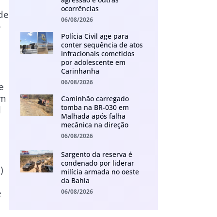
ocorrências
de
06/08/2026
o
Polícia Civil age para
conter sequência de atos
infracionais cometidos
por adolescente em
Carinhanha
06/08/2026
e
om
Caminhão carregado
tomba na BR-030 em
l
Malhada após falha
mecânica na direção
06/08/2026
Sargento da reserva é
condenado por liderar
)
milícia armada no oeste
da Bahia
e
06/08/2026