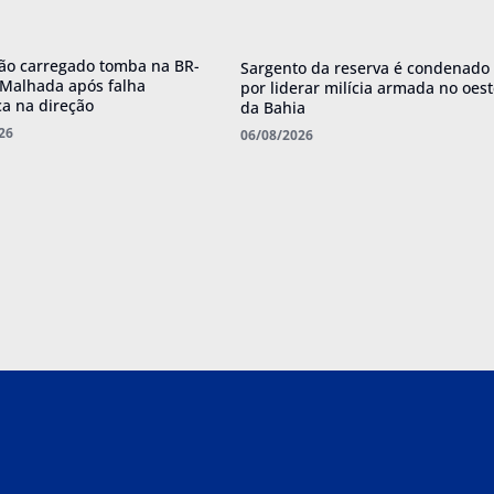
o carregado tomba na BR-
Sargento da reserva é condenado
Malhada após falha
por liderar milícia armada no oes
a na direção
da Bahia
26
06/08/2026