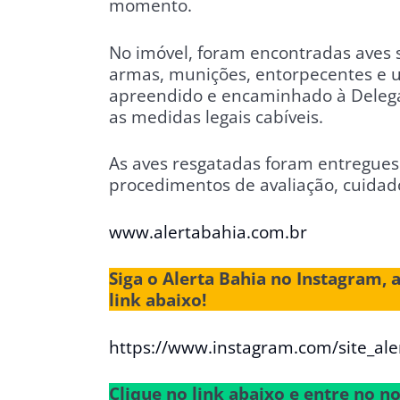
momento.
No imóvel, foram encontradas aves s
armas, munições, entorpecentes e u
apreendido e encaminhado à Delegac
as medidas legais cabíveis.
As aves resgatadas foram entregues
procedimentos de avaliação, cuidad
www.alertabahia.com.br
Siga o Alerta Bahia no Instagram, 
link abaixo!
https://www.instagram.com/site_ale
Clique no link abaixo e entre no 