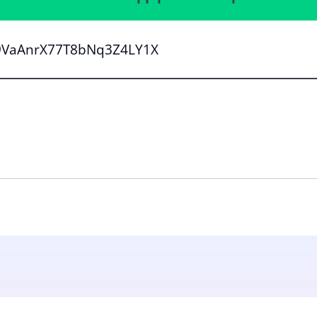
29VaAnrX77T8bNq3Z4LY1X