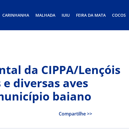
CARINHANHA
MALHADA
IUIU
FEIRA DA MATA
COCOS
tal da CIPPA/Lençóis
 e diversas aves
unicípio baiano
Compartilhe >>