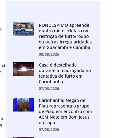
RONDESP-MO apreende
o
quatro motocicletas com
restrição de furto/roubo
ou outras irregularidades
em Guanambi e Candiba
08/08/2026
e
na
Casa é destelhada
durante a madrugada na
o,
tentativa de furto em
Carinhanha
07/08/2026
Carinhanha: Negão de
Piau representa o grupo
de Piau em encontro com
ns
ACM Neto em Bom Jesus
da Lapa
a
07/08/2026