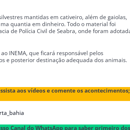
ilvestres mantidas em cativeiro, além de gaiolas,
ma quantia em dinheiro. Todo o material foi
ia de Polícia Civil de Seabra, onde foram adotad
 ao INEMA, que ficará responsável pelos
os e posterior destinação adequada dos animais.
assista aos vídeos e comente os acontecimentos;
rta_bahia
nosso Canal do WhatsApp para saber primeiro do