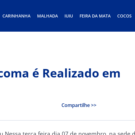
CARINHANHA
MALHADA
IUIU
FEIRA DA MATA
COCOS
coma é Realizado em
Compartilhe >>
u Nessa terça feira dia 07 de novembro, na sede 