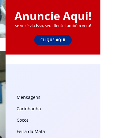
Anuncie Aqui!
se você viu isso, seu cliente também verá!
CLIQUE AQUI
Mensagens
Carinhanha
Cocos
Feira da Mata