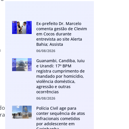
Ex-prefeito Dr. Marcelo
comenta gestão de Clevim
em Cocos durante
entrevista ao site Alerta
Bahia; Assista
m
06/08/2026
Guanambi, Candiba, Iuiu
e Urandi: 17º BPM
registra cumprimento de
mandado por homicídio,
violência doméstica,
agressão e outras
ocorrências
06/08/2026
do
Polícia Civil age para
conter sequência de atos
ra
infracionais cometidos
por adolescente em
Carinhanha