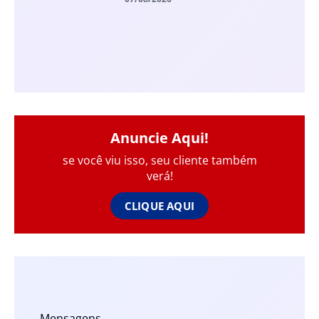
Anuncie Aqui!
se você viu isso, seu cliente também
verá!
CLIQUE AQUI
Mensagens