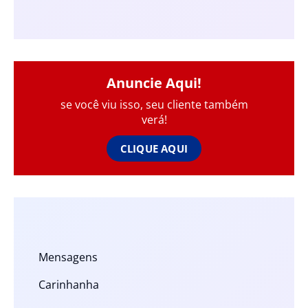
Anuncie Aqui!
se você viu isso, seu cliente também
verá!
CLIQUE AQUI
Mensagens
Carinhanha