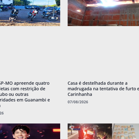
P-MO apreende quatro
Casa é destelhada durante a
letas com restrição de
madrugada na tentativa de furto
oubo ou outras
Carinhanha
aridades em Guanambi e
07/08/2026
a
26