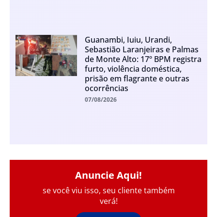
Guanambi, Iuiu, Urandi,
Sebastião Laranjeiras e Palmas
de Monte Alto: 17º BPM registra
furto, violência doméstica,
prisão em flagrante e outras
ocorrências
07/08/2026
Anuncie Aqui!
se você viu isso, seu cliente também
verá!