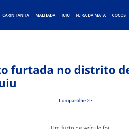
CARINHANHA
MALHADA
IUIU
FEIRA DA MATA
COCOS
furtada no distrito d
uiu
Compartilhe >>
Um furto de veículo foi