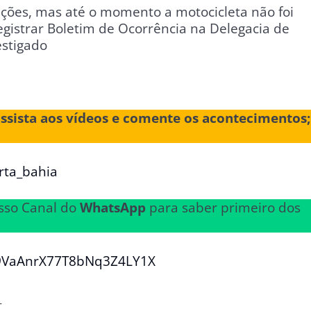
ções, mas até o momento a motocicleta não foi
 registrar Boletim de Ocorrência na Delegacia de
estigado
assista aos vídeos e comente os acontecimentos;
rta_bahia
sso Canal do
WhatsApp
para saber primeiro dos
29VaAnrX77T8bNq3Z4LY1X
_