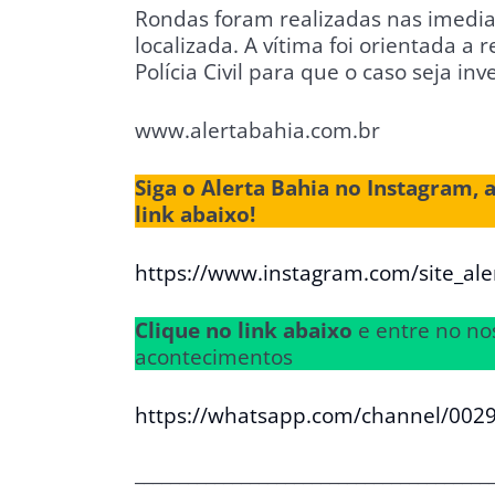
Rondas foram realizadas nas imedia
localizada. A vítima foi orientada a
Polícia Civil para que o caso seja inv
www.alertabahia.com.br
Siga o Alerta Bahia no Instagram, 
link abaixo!
https://www.instagram.com/site_ale
Clique no link abaixo
e entre no no
acontecimentos
https://whatsapp.com/channel/00
________________________________________