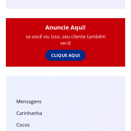
Anuncie Aqui!
se você viu isso, seu cliente também
verá!
CLIQUE AQUI
Mensagens
Carinhanha
Cocos