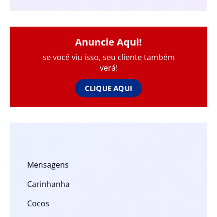
Anuncie Aqui!
se você viu isso, seu cliente também
verá!
CLIQUE AQUI
Mensagens
Carinhanha
Cocos