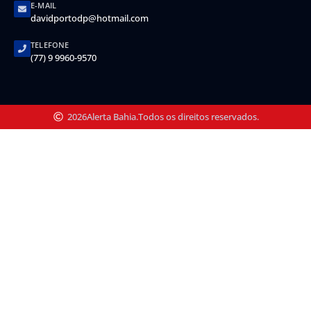
E-MAIL
davidportodp@hotmail.com
TELEFONE
(77) 9 9960-9570
2026
Alerta Bahia.
Todos os direitos reservados.