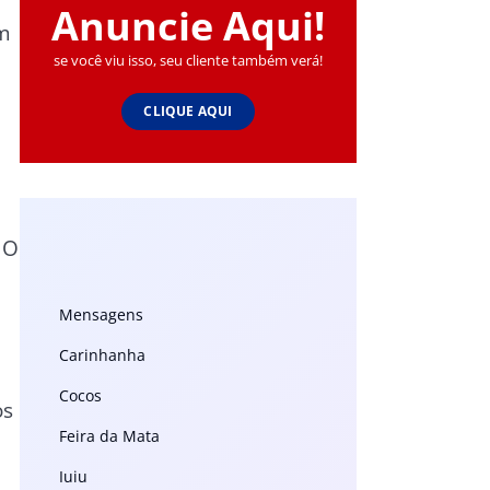
Anuncie Aqui!
em
se você viu isso, seu cliente também verá!
CLIQUE AQUI
 O
Mensagens
Carinhanha
Cocos
os
Feira da Mata
Iuiu