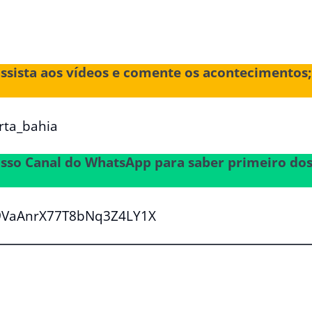
assista aos vídeos e comente os acontecimentos;
rta_bahia
nosso Canal do WhatsApp para saber primeiro do
29VaAnrX77T8bNq3Z4LY1X