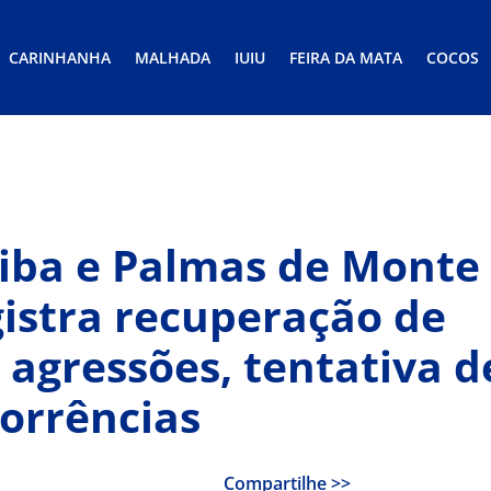
CARINHANHA
MALHADA
IUIU
FEIRA DA MATA
COCOS
iba e Palmas de Monte
gistra recuperação de
 agressões, tentativa d
corrências
Compartilhe >>