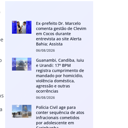
e
Ex-prefeito Dr. Marcelo
comenta gestão de Clevim
em Cocos durante
de
entrevista ao site Alerta
Bahia; Assista
06/08/2026
o
Guanambi, Candiba, Iuiu
e Urandi: 17º BPM
registra cumprimento de
mandado por homicídio,
violência doméstica,
agressão e outras
ocorrências
as
06/08/2026
Polícia Civil age para
a
conter sequência de atos
infracionais cometidos
por adolescente em
Carinhanha