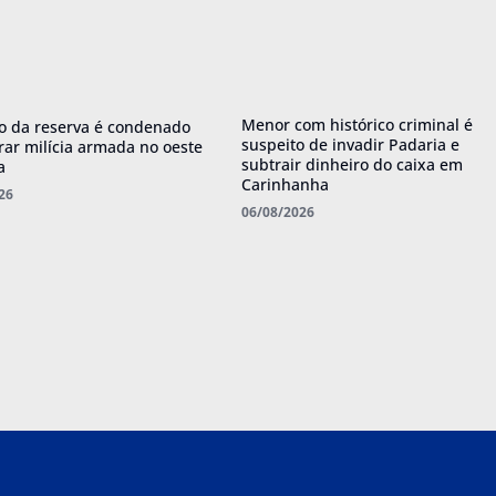
Menor com histórico criminal é
o da reserva é condenado
suspeito de invadir Padaria e
erar milícia armada no oeste
subtrair dinheiro do caixa em
a
Carinhanha
26
06/08/2026