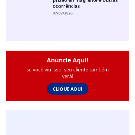
prisão em flagrante e outras
ocorrências
07/08/2026
Anuncie Aqui!
se você viu isso, seu cliente também
verá!
CLIQUE AQUI