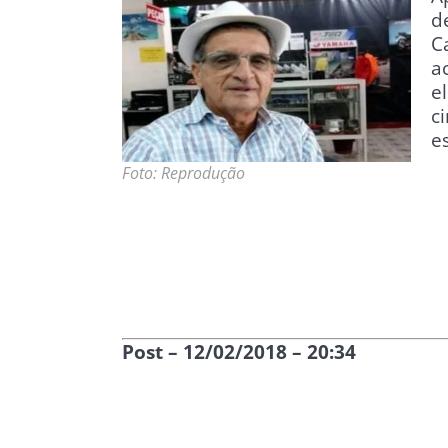
d
C
a
e
c
e
Foto: Reprodução
Post – 12/02/2018 – 20:34