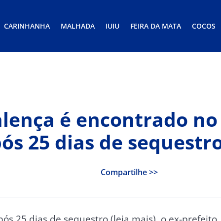
CARINHANHA
MALHADA
IUIU
FEIRA DA MATA
COCOS
alença é encontrado no
pós 25 dias de sequestr
Compartilhe >>
pós 25 dias de sequestro (leia mais), o ex-prefeito