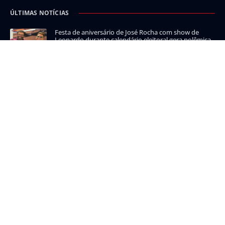
ÚLTIMAS NOTÍCIAS
Festa de aniversário de José Rocha com show de
Leonardo durante calendário eleitoral gera polêmica
Prefeito Dr. Gimmy anuncia filiação de Malhada à
Associação Brasileira de Municípios
Trecho da Fiol 2 entre Guanambi e Caetité entra em
fase de construção