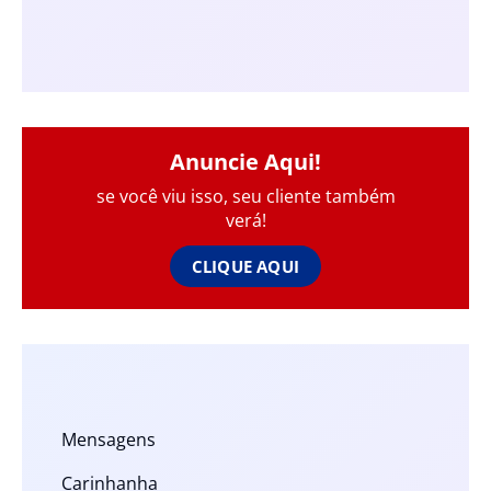
Anuncie Aqui!
se você viu isso, seu cliente também
verá!
CLIQUE AQUI
Mensagens
Carinhanha