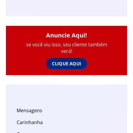
Anuncie Aqui!
se você viu isso, seu cliente também
verá!
CLIQUE AQUI
Mensagens
Carinhanha