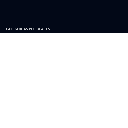
CATEGORIAS POPULARES
Carinhanha
Malhada
Iuiu
Oeste
Sudoeste
INFORMAÇÃO E SEGURANÇA
Política de Privacidade
Isenção de responsabilidade e créditos