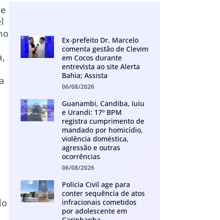
de
l
no
Ex-prefeito Dr. Marcelo
comenta gestão de Clevim
a,
em Cocos durante
entrevista ao site Alerta
Bahia; Assista
a
06/08/2026
Guanambi, Candiba, Iuiu
e Urandi: 17º BPM
registra cumprimento de
mandado por homicídio,
violência doméstica,
agressão e outras
ocorrências
06/08/2026
Polícia Civil age para
conter sequência de atos
do
infracionais cometidos
por adolescente em
Carinhanha