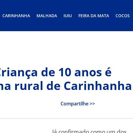
CARINHANHA
MALHADA
IUIU
FEIRA DA MATA
COCOS
riança de 10 anos é
na rural de Carinhanha
Compartilhe >>
Já confirmado como um dos