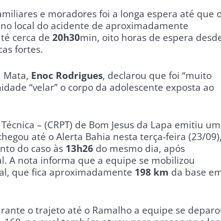
amiliares e moradores foi a longa espera até que 
ou no local do acidente de aproximadamente
até cerca de
20h30
min, oito horas de espera desd
as fortes.
a Mata,
Enoc Rodrigues
, declarou que foi “muito
unidade “velar” o corpo da adolescente exposta ao
a Técnica – (CRPT) de Bom Jesus da Lapa emitiu u
egou até o Alerta Bahia nesta terça-feira (23/09)
nto do caso às
13h26
do mesmo dia, após
l. A nota informa que a equipe se mobilizou
cal, que fica aproximadamente
198 km
da base e
rante o trajeto até o Ramalho a equipe se depar