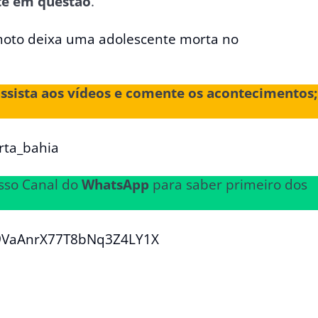
nte em questão
.
moto deixa uma adolescente morta no
assista aos vídeos e comente os acontecimentos;
rta_bahia
sso Canal do
WhatsApp
para saber primeiro dos
29VaAnrX77T8bNq3Z4LY1X