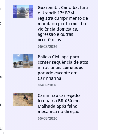
Guanambi, Candiba, Iuiu
o
e Urandi: 17º BPM
registra cumprimento de
e
mandado por homicídio,
violência doméstica,
agressão e outras
ocorrências
06/08/2026
Polícia Civil age para
conter sequência de atos
infracionais cometidos
por adolescente em
ma
Carinhanha
,
06/08/2026
Caminhão carregado
tomba na BR-030 em
m
Malhada após falha
mecânica na direção
06/08/2026
ou