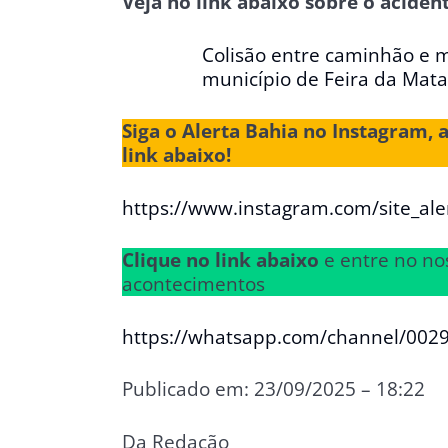
Veja no link abaixo sobre o acide
Colisão entre caminhão e 
município de Feira da Mata
Siga o Alerta Bahia no Instagram, 
link abaixo!
https://www.instagram.com/site_ale
Clique no link abaixo
e entre no no
acontecimentos
https://whatsapp.com/channel/00
Publicado em: 23/09/2025 – 18:22
Da Redação