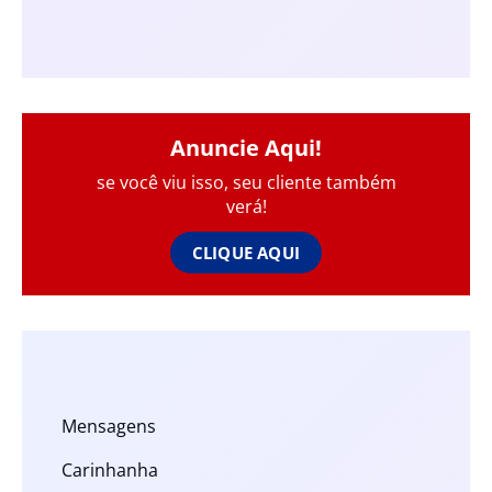
Anuncie Aqui!
se você viu isso, seu cliente também
verá!
CLIQUE AQUI
Mensagens
Carinhanha