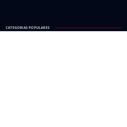
CATEGORIAS POPULARES
Carinhanha
Malhada
Iuiu
Oeste
Sudoeste
INFORMAÇÃO E SEGURANÇA
Política de Privacidade
Isenção de responsabilidade e créditos