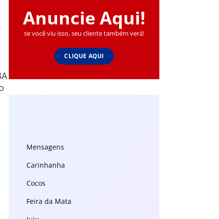
Anuncie Aqui!
o
se você viu isso, seu cliente também verá!
CLIQUE AQUI
BA
o
Mensagens
Carinhanha
Cocos
Feira da Mata