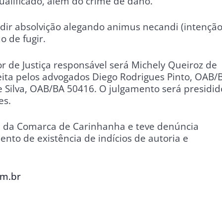
qualificado, além do crime de dano.
edir absolvição alegando animus necandi (intençã
o de fugir.
r de Justiça responsável será Michely Queiroz de
feita pelos advogados Diego Rodrigues Pinto, OAB/
 Silva, OAB/BA 50416. O julgamento será presidid
es.
l da Comarca de Carinhanha e teve denúncia
nto de existência de indícios de autoria e
om.br