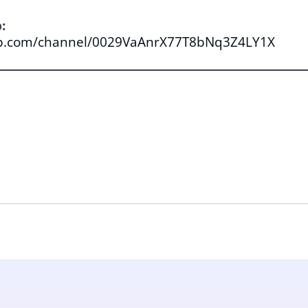
:
pp.com/channel/0029VaAnrX77T8bNq3Z4LY1X