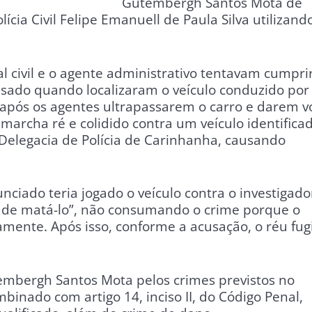
Gutembergh Santos Mota de
lícia Civil Felipe Emanuell de Paula Silva utilizand
l civil e o agente administrativo tentavam cumpri
sado quando localizaram o veículo conduzido por
e, após os agentes ultrapassarem o carro e darem v
marcha ré e colidido contra um veículo identifica
 Delegacia de Polícia de Carinhanha, causando
ciado teria jogado o veículo contra o investigado
o de matá-lo”, não consumando o crime porque o
damente. Após isso, conforme a acusação, o réu fug
embergh Santos Mota pelos crimes previstos no
ombinado com artigo 14, inciso II, do Código Penal,