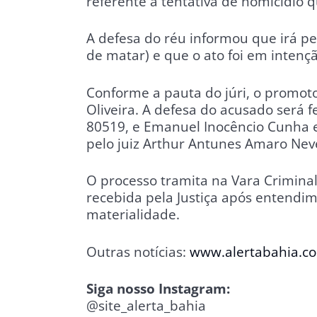
referente à tentativa de homicídio 
A defesa do réu informou que irá p
de matar) e que o ato foi em intençã
Conforme a pauta do júri, o promoto
Oliveira. A defesa do acusado será 
80519, e Emanuel Inocêncio Cunha e
pelo juiz Arthur Antunes Amaro Nev
O processo tramita na Vara Crimina
recebida pela Justiça após entendime
materialidade.
Outras notícias:
www.alertabahia.c
Siga nosso Instagram:
@site_alerta_bahia