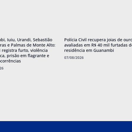
i, Iuiu, Urandi, Sebastião
Polícia Civil recupera joias de our
iras e Palmas de Monte Alto:
avaliadas em R$ 40 mil furtadas d
registra furto, violência
residência em Guanambi
ca, prisão em flagrante e
07/08/2026
ocorrências
26