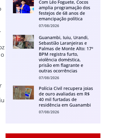
Com Léo Foguete, Cocos
amplia programação dos
o
festejos de 68 anos de
emancipação política
07/08/2026
r
Guanambi, Iuiu, Urandi,
Sebastião Laranjeiras e
oz
Palmas de Monte Alto: 17º
do
BPM registra furto,
violência doméstica,
prisão em flagrante e
outras ocorrências
07/08/2026
r
Polícia Civil recupera joias
de ouro avaliadas em R$
iu
40 mil furtadas de
residência em Guanambi
07/08/2026