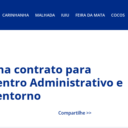
CARINHANHA
MALHADA
IUIU
FEIRA DA MATA
COCOS
na contrato para
entro Administrativo e
entorno
Compartilhe >>