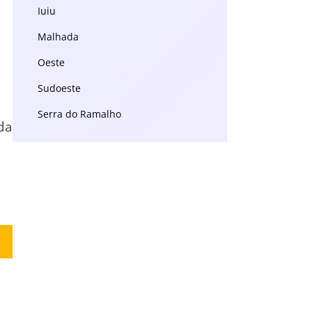
Iuiu
Malhada
Oeste
Sudoeste
Serra do Ramalho
da