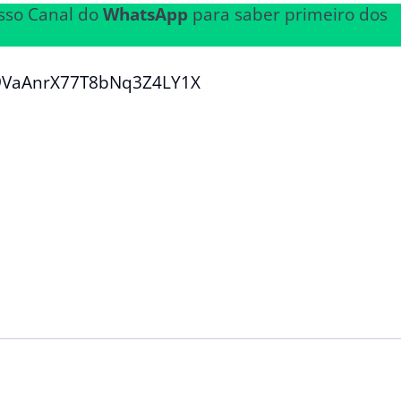
sso Canal do
WhatsApp
para saber primeiro dos
29VaAnrX77T8bNq3Z4LY1X