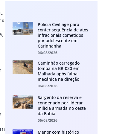
eu
ra
Polícia Civil age para
conter sequência de atos
a,
infracionais cometidos
por adolescente em
Carinhanha
06/08/2026
Caminhão carregado
tomba na BR-030 em
m
Malhada após falha
mecânica na direção
06/08/2026
Sargento da reserva é
condenado por liderar
milícia armada no oeste
a
da Bahia
06/08/2026
em
Menor com histórico