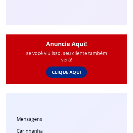
Anuncie Aqui!
se você viu isso, seu cliente também
verá!
CLIQUE AQUI
Mensagens
Carinhanha