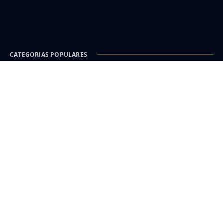
CATEGORIAS POPULARES
Carinhanha
Malhada
Iuiu
Oeste
Sudoeste
INFORMAÇÃO E SEGURANÇA
Política de Privacidade
Isenção de responsabilidade e créditos