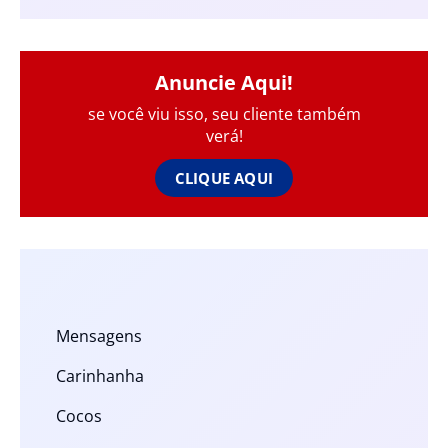
Anuncie Aqui!
se você viu isso, seu cliente também
verá!
CLIQUE AQUI
Mensagens
Carinhanha
Cocos