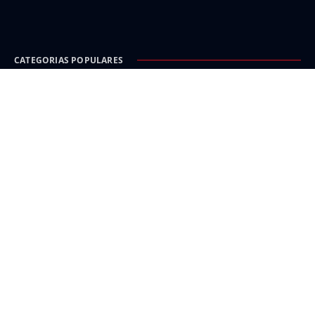
CATEGORIAS POPULARES
Carinhanha
Malhada
Iuiu
Oeste
Sudoeste
INFORMAÇÃO E SEGURANÇA
Política de Privacidade
Isenção de responsabilidade e créditos
Fale com a Gente