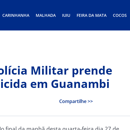
CARINHANHA
MALHADA
IUIU
FEIRA DA MATA
COCOS
lícia Militar prende
micida em Guanambi
Compartilhe >>
o final da manhã desta quarta-feira dia 27 de