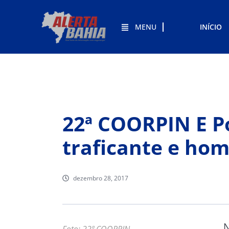
MENU
INÍCIO
22ª COORPIN E Po
traficante e ho
dezembro 28, 2017
N
Foto: 22ª COORPIN